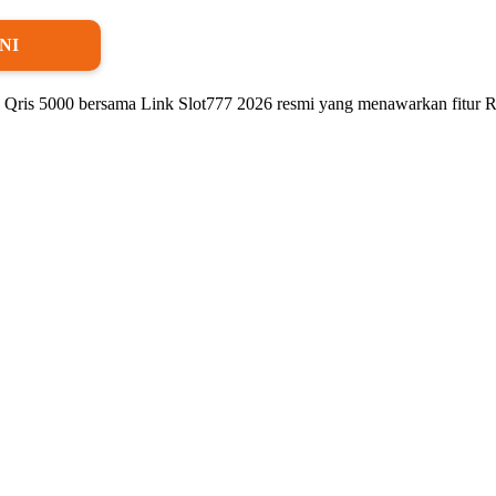
NI
is 5000 bersama Link Slot777 2026 resmi yang menawarkan fitur RTP 