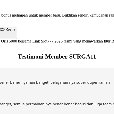
us melimpah untuk member baru. Buktikan sendiri kemudahan raih m
2026 Resmi
is 5000 bersama Link Slot777 2026 resmi yang menawarkan fitur RTP 
Testimoni Member SURGA11
ener bener nyaman banget! pelayanan nya super duper ramah
e banget, semua permainan nya bener bener bagus dan juga team n