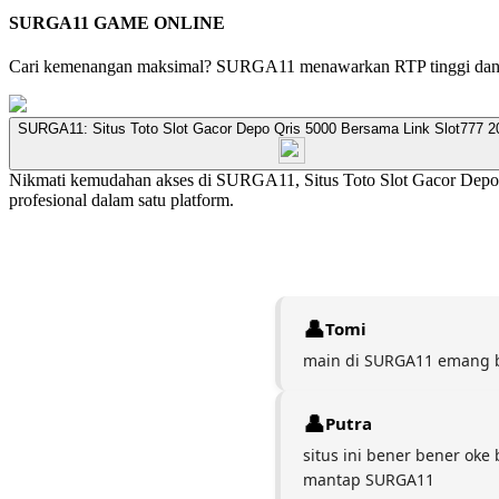
SURGA11 GAME ONLINE
Cari kemenangan maksimal? SURGA11 menawarkan RTP tinggi dan bon
SURGA11: Situs Toto Slot Gacor Depo Qris 5000 Bersama Link Slot777 
Nikmati kemudahan akses di SURGA11, Situs Toto Slot Gacor Depo Qr
profesional dalam satu platform.
Tomi
main di SURGA11 emang b
Putra
situs ini bener bener ok
mantap SURGA11