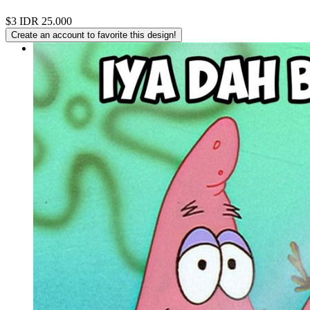
$3
IDR 25.000
Create an account to favorite this design!