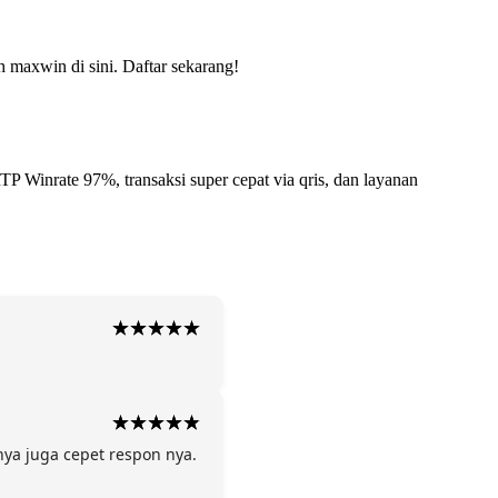
axwin di sini. Daftar sekarang!
Winrate 97%, transaksi super cepat via qris, dan layanan
ya juga cepet respon nya.